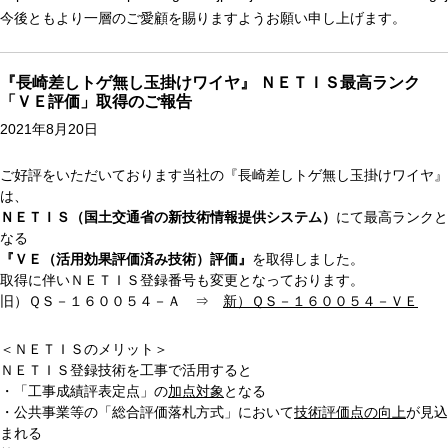
今後ともより一層のご愛顧を賜りますようお願い申し上げます。
『長崎差しトゲ無し玉掛けワイヤ』 ＮＥＴＩＳ最高ランク
「ＶＥ評価」取得のご報告
2021年8月20日
ご好評をいただいております当社の『長崎差しトゲ無し玉掛けワイヤ』
は、
ＮＥＴＩＳ（国土交通省の新技術情報提供システム）
にて最高ランクと
なる
『ＶＥ（活用効果評価済み技術）評価』
を取得しました。
取得に伴いＮＥＴＩＳ登録番号も変更となっております。
旧）ＱＳ－１６００５４－Ａ ⇒
新）ＱＳ－１６００５４－ＶＥ
＜ＮＥＴＩＳのメリット＞
ＮＥＴＩＳ登録技術を工事で活用すると
・「工事成績評表定点」の
加点対象
となる
・公共事業等の「総合評価落札方式」において
技術評価点の向上
が見込
まれる